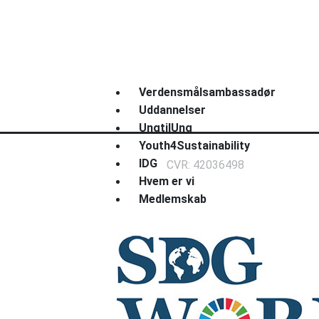
Verdensmålsambassadør
Uddannelser
UngtilUng
Youth4Sustainability
IDG
CVR: 42036498
Hvem er vi
Medlemskab