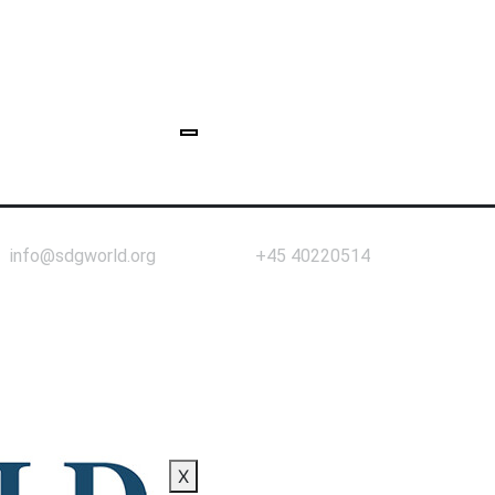
info@sdgworld.org
+45 40220514
X