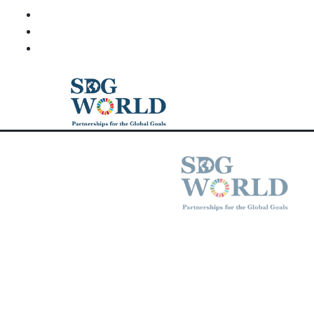
+45 40220514
info@sdgworld.org
Kompagnistræde 34