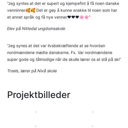
“Jeg syntes at det er supert og kjempefint å få noen danske
venninner🥰🥰 Det er gøy å kunne snakke til noen som har
et annet språk og få nye venner❤️❤️❤️🌸🌸”
Elev på Nittedal ungdomsskole
“Jeg synes at det var livsbekræftende at se hvordan
nordmændene mødte danskerne. Fx. Var nordmændene
super gode og tålmodige når de skulle lærer os at stå på ski”
Troels, lærer på Nivå skole
Projektbilleder