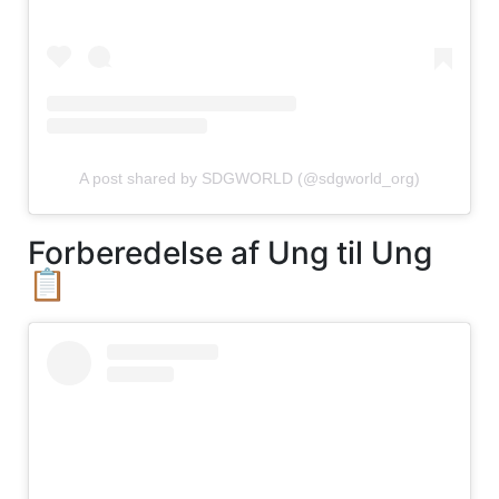
A post shared by SDGWORLD (@sdgworld_org)
Forberedelse af Ung til Ung
📋