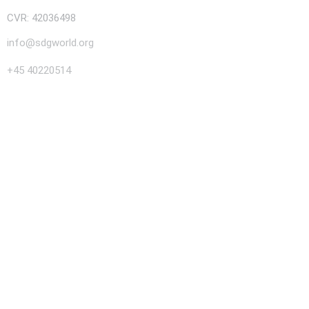
CVR: 42036498
info@sdgworld.org
+45 40220514