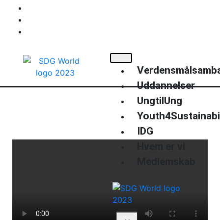
+45 40220514
info@sdgworld.org
Kompagnistræde 34
Verdensmålsamb
Uddannelser
UngtilUng
Youth4Sustainabil
IDG
Hvem er vi
Medlemskab