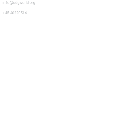
info@sdgworld.org
+45 40220514