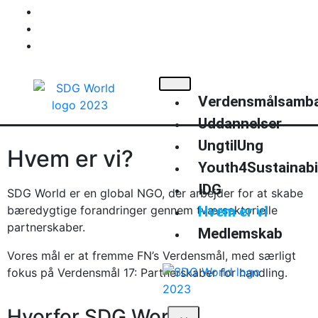
+45 40220514
info@sdgworld.org
Kompagnistræde 34
Verdensmålsamb
Uddannelser
UngtilUng
Hvem er vi?
Youth4Sustainabil
IDG
SDG World er en global NGO, der arbejder for at skabe
bæredygtige forandringer gennem tværsektorielle
Hvem er vi
partnerskaber.
Medlemskab
Vores mål er at fremme FN’s Verdensmål, med særligt
fokus på Verdensmål 17: Partnerskaber for handling.
Hvorfor SDG World?