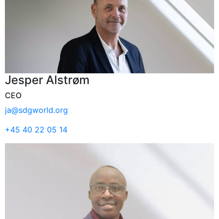
Jesper Alstrøm
CEO
ja@sdgworld.org
+45 40 22 05 14