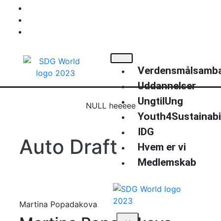
+45 40220514
info@sdgworld.org
Kompagnistræde 34
Verdensmålsamb
Uddannelser
UngtilUng
NULL heeeee
Youth4Sustainabil
Previous
Nex
IDG
Auto Draft
Hvem er vi
Medlemskab
Martina Popadakova