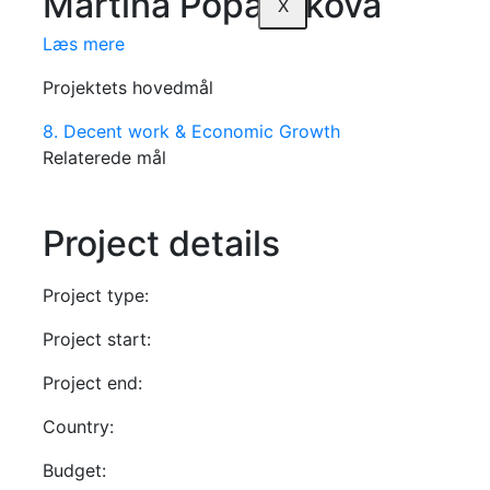
Martina Popadakova
X
Læs mere
Projektets hovedmål
8. Decent work & Economic Growth
Relaterede mål
Project details
Project type:
Project start:
Project end:
Country:
Budget: