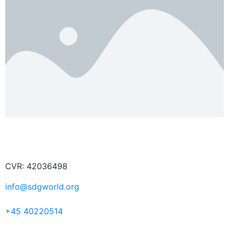
CVR: 42036498
info@sdgworld.org
+45 40220514