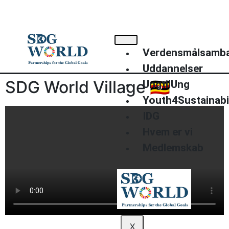
+45 40220514
info@sdgworld.org
Kompagnistræde 34
Verdensmålsamb
Uddannelser
SDG World Village 🇺🇬
UngtilUng
Youth4Sustainabil
IDG
Hvem er vi
Medlemskab
X