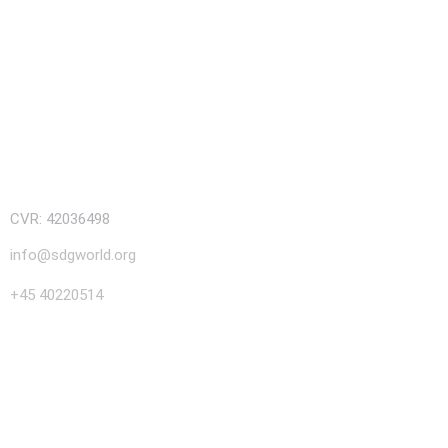
CVR: 42036498
info@sdgworld.org
+45 40220514