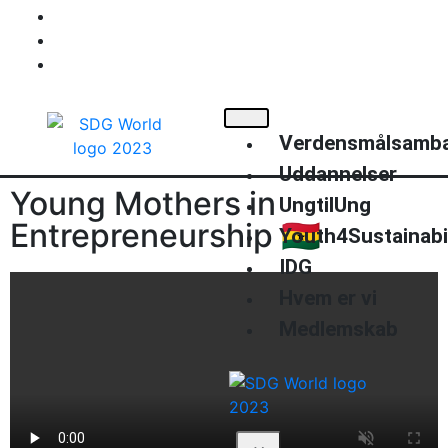
+45 40220514
info@sdgworld.org
Kompagnistræde 34
Verdensmålsamb
Uddannelser
Young Mothers in
UngtilUng
Entrepreneurship 🇬🇭
Youth4Sustainabil
IDG
Hvem er vi
Medlemskab