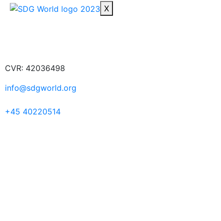
X
CVR: 42036498
info@sdgworld.org
+45 40220514